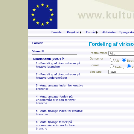
Forsiden
Projektet
Formål
Aktiviteter
Spørgesk
Forside
Fordeling af virks
Visual
Postnummer
Domæner
Simrishamn (2007)
Alle
Begr
1 - Fordeling af virksomheder på
Format
kreative brancher
Tælling
P
plot type
2 - Fordeling af virksomheder på
kreative underområder
3 - Antal ansatte inden for kreative
brancher
4 - Antal ansatte fordelt på
underområder inden for hver
branche
5 - Antal frivillige inden for kreative
brancher
6 - Antal frivillige fordelt på
underområder inden for hver
branche