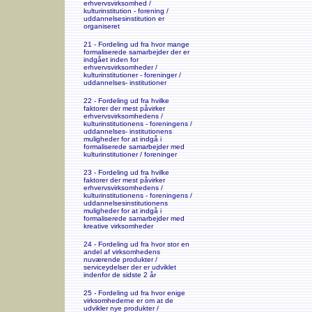
erhvervsvirksomhed /
kulturinstitution - forening /
uddannelsesinstitution er
organiseret
21 - Fordeling ud fra hvor mange
formaliserede samarbejder der er
indgået inden for
erhvervsvirksomheder /
kulturinstitutioner - foreninger /
uddannelses- institutioner
22 - Fordeling ud fra hvilke
faktorer der mest påvirker
erhvervsvirksomhedens /
kulturinstitutionens - foreningens /
uddannelses- institutionens
muligheder for at indgå i
formaliserede samarbejder med
kulturinstitutioner / foreninger
23 - Fordeling ud fra hvilke
faktorer der mest påvirker
erhvervsvirksomhedens /
kulturinstitutionens - foreningens /
uddannelsesinstitutionens
muligheder for at indgå i
formaliserede samarbejder med
kreative virksomheder
24 - Fordeling ud fra hvor stor en
andel af virksomhedens
nuværende produkter /
serviceydelser der er udviklet
indenfor de sidste 2 år
25 - Fordeling ud fra hvor enige
virksomhederne er om at de
udvikler nye produkter /