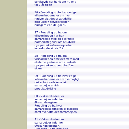
serviceydelser hurtigere nu end
for 3 år siden
26 - Fordeling ud fra hvor enige
virksomhederne er om hvor
nødvendigt det er at udvikle
produkter / serviceydelser
hurtigere end de gør nu
27 - Fordeling ud fra om
virksomheden har haft
samarbejde med en eller flere
partnerkategorier om at udvikle
nye produkter/serviceydelser
indenfor de sidste 2 år
28 - Fordeling ud fra om
virksomheden arbejder mere med
eksterne partnere om at udvikle
nye produkter nu end for 3 år
siden
29 - Fordeling ud fra hvor enige
virksomhederne er om hvor vigtigt
det er for overlevelse at
samarbejde omkring
produktudvikling
30 - Virksomheder der
samarbejder indenfor
Øresundsregionen.
Fordeling ud fra hvor
samarbejdspartneren er placeret
samt hvor ofte der samarbejdes
31 - Virksomheder der
samarbejder indenfor
Øresundsregionen.
Fordeling ud fra hvor ofte