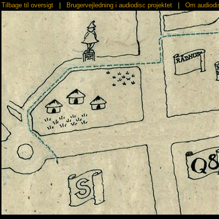
Tilbage til oversigt
|
Brugervejledning i audiodisc projektet
|
Om audiodis