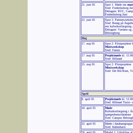
21. juni 05
Spor 1: Møde om
mas
Sted: Frederiksborg A
Deltagere: RUC, Campu
Frederiksborg Amt
22. juni 05
Spor 2: Partnerworksho
Sted: Besøg på Ängelho
om kulturkortlægning
Deltagere: Værløse o
Helsingborg
Maj
17. maj 05
Spor 2: Pilotprojekter 
Miniworkshop
Sted: Farum
17. maj 05
Projektmøde
kl. 15.0
Sted: Hillerød
25. maj 05
Spor 2: Pilotprojekter
Miniworkshop
Sted: Det Blå Rum, V
April
8. april 05
Projektmøde
kl. 13.0
Sted: Hillerød Turist-
18. april 05
Møde
Kulturkortlægning i Ä
spørgeskema/database
Sted: Campus Helsing
25. april 05
Møde i databasegruppe
Sted: København
26. april 05
Modul 1: Udvikling af