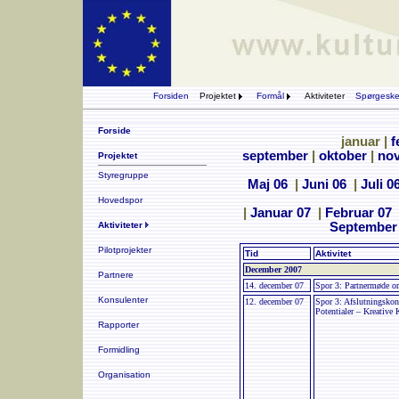
Forsiden
Projektet
Formål
Aktiviteter
Spørgesk
Forside
januar |
f
september
|
oktober
|
no
Projektet
Styregruppe
Maj 06
|
Juni 06
|
Juli 0
Hovedspor
|
Januar 07
|
Februar 07
Aktiviteter
September
Pilotprojekter
Tid
Aktivitet
December 2007
Partnere
14. december 07
Spor 3: Partnermøde o
Konsulenter
12. december 07
Spor 3: Afslutningskon
Potentialer – Kreativ
Rapporter
Formidling
Organisation