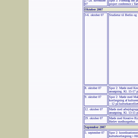
27-28. november
Spor 3: Foredrag om pr
07
project conference i Tar
Oktober 2007
3-6. oktober 07
Studietur til Berlin o
8. oktober 07
Spor 2: Møde med Krea
ansøgning. Kl. 15-17 
9. oktober 07
Spor 2: Møde med Mal
kortlægning af kulture
– 12 på kulturkancelli
12. oktober 07
Møde med arbejdsgrupp
ansøgning. Kl. 13-15 
29. oktober 07
Møde med Kreative Bye
Herlev medborgerhus
September 2007
5. september 07
Spor 2: koordinations
kulturkortlægning i Hi