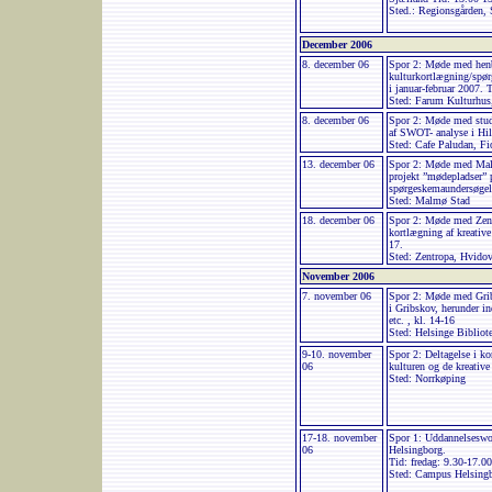
Sted.: Regionsgården,
December 2006
8. december 06
Spor 2: Møde med henbl
kulturkortlægning/spø
i januar-februar 2007. 
Sted: Farum Kulturhus
8. december 06
Spor 2: Møde med stud
af SWOT- analyse i Hill
Sted: Cafe Paludan, Fi
13. december 06
Spor 2: Møde med Mal
projekt ”mødepladser” 
spørgeskemaundersøgels
Sted: Malmø Stad
18. december 06
Spor 2: Møde med Zentr
kortlægning af kreative
17.
Sted: Zentropa, Hvidov
November 2006
7. november 06
Spor 2: Møde med Gr
i Gribskov, herunder i
etc. , kl. 14-16
Sted: Helsinge Bibliot
9-10. november
Spor 2: Deltagelse i k
06
kulturen og de kreativ
Sted: Norrkøping
17-18. november
Spor 1: Uddannelsesw
06
Helsingborg.
Tid: fredag: 9.30-17.00
Sted: Campus Helsing