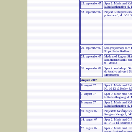
12. september 07
Spor 2: Møde med Køb
kulturkortlægning kl.
13. september 07
Projekt Kulturplans ud
potentialer”, kl. 9-16
20. september 07
Samarbejdsmøde med Kre
30 på Herlev Rådhus
25. september 07
Møde med Region Skåne
kommunenetværk i Øres
9 i Malmø.
26. september 07
Spor 2: workshop i Si
de kreative erhverv i 
Simrishamn.
August 2007
6. august 07
Spor 2: Møde med Bal
Kl. 10-12 på Herlev R
7. august 07
Spor 2: Møde med Køb
kulturkortlægning kl.
9. august 07
Spor 2: Møde med Køb
kulturkortlægning kl.
10. august 07
Projektets halvårige s
Kongens Vænge 2, 340
14. august 07
Spor 2: Møde med Gri
kl. 14-16 på Helsinge b
17. august 07
Spor 2: Møde med He
rapport/spørgeskemaund