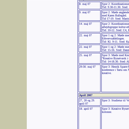
8. maj 07
Spor 2: Koordinations
Tid: 9.30-11.30. Sted:
9. maj 07
Spor 2: Møde angående 
med Karen Ballegård.
Tid 17-19. Sted: Marri
14. maj 07
Spor 2: Koordinations
arbejdsgruppe kultur-er
Tid: 10-12. Sted: C4, 
22. maj 07
Spor 1 og 2: Møde m
Erhvervsafdelingen.
Tid: Kl. 9-11. Sted: 
22. maj 07
Spor 1 og 2: Møde med
Tid: 15-16. Sted: Danm
25. maj 07
Spor 3: Møde med Kreat
”Kreative Bynetværk i
Tid: 14-18.30. Sted: 
29-30. maj 07
Spor 3: Henrik Sparre-
konference i Tartu om
kreative.
April 2007
27, 28 og 29.
Spor 3: Studietur til 
april 07
18. april 07
Spor 3: Kreative Bynet
kolonne.