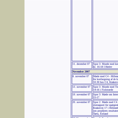
11. december 07
Spor 3: Moede med krea
kl. 16-18 I Herlev
November 2007
8. november 07
Møde med C4 - Hillerød
for kortlægning af de k
10.30 hos C4, Krakesv
13. november 07
Spor 3: Moede med Tre
14-16 i Fiolstræde
19. november 07
Spor 3: Møde om Inter
15-17
20. november 07
Spor 2: Møde med C4 
slutrapport for spørge
Krakesvej 17 i Hillerø
om projektets resultate
Tartu, Estland