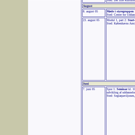
Sted: Det lille Kultur
August
8. august 05
Møde i styregruppen
Sted: Center for Uddan
23. august 05
Modul 1, part 2:
Star
Sted: Københavns Amt,
Juni
7. juni 05
Spor 1:
Seminar
kl. 1
udvikling af uddannels
Sted: Seglarpaviljone