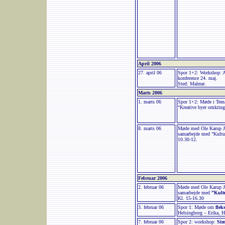
April 2006
27. april 06
Spor 1+2: Workshop: A
konference 24. maj.
Sted: Malmø.
Marts 2006
1. marts 06
Spor 1+2: Møde i Te
“Kreative byer omkring
8. marts 06
Møde med Ole Karup J
samarbejde med ”Kultu
10.30-12.
Februar 2006
2. februar 06
Møde med Ole Karup J
samarbejde med
”Kult
Kl. 15-16.30
3. februar 06
Spor 1: Møde om
flek
Helsingborg – Erika, H
7. februar 06
Spor 2: workshop:
Sim