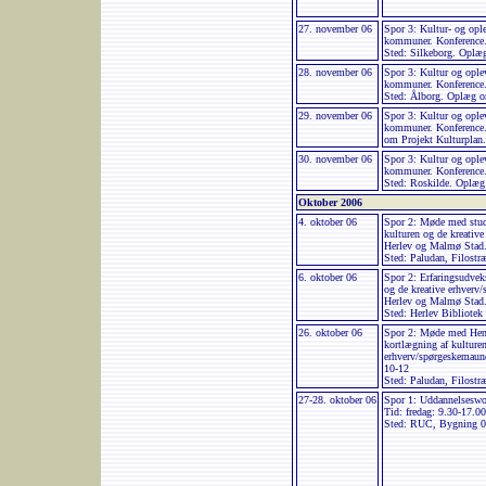
27. november 06
Spor 3: Kultur- og op
kommuner. Konference.
Sted: Silkeborg. Oplæ
28. november 06
Spor 3: Kultur og opl
kommuner. Konference.
Sted: Ålborg. Oplæg o
29. november 06
Spor 3: Kultur og opl
kommuner. Konference.
om Projekt Kulturplan
30. november 06
Spor 3: Kultur og opl
kommuner. Konference.
Sted: Roskilde. Oplæg
Oktober 2006
4. oktober 06
Spor 2: Møde med stud
kulturen og de kreativ
Herlev og Malmø Stad.
Sted: Paludan, Filostr
6. oktober 06
Spor 2: Erfaringsudve
og de kreative erhverv
Herlev og Malmø Stad.
Sted: Herlev Bibliotek
26. oktober 06
Spor 2: Møde med Henr
kortlægning af kulturen
erhverv/spørgeskemaun
10-12
Sted: Paludan, Filostr
27-28. oktober 06
Spor 1: Uddannelsesw
Tid: fredag: 9.30-17.00
Sted: RUC, Bygning 