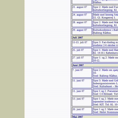
Rådhus.
21. august 07
Spor 2: Møde med Fur
kulturkortlægning. Kl.
24. august 07
Møde med Interreg Sekr
15. Gl. Kongenvej 1.
28. august 07
Spor 2: Møde med Malm
kulturkortlægning. Kl.
29. august 07
Kulturkonference i Ball
Ballerup Rådhus.
Juli 2007
11-13. juli 07
Spor 3: Fact-finding mi
studietur 2-6 oktober ti
25. juli 07
Spor 1: Møde med Han
Kl. 14-16 i København
27. juli 07
Spor 1: og 2: Møde me
10-12.
Juni 2007
7. juni 07
Spor 2: Møde om spørg
10.
Sted: Ballerup Rådhus
11. juni 07
Spor 3: Møde med Gri
Indenrigsministeriets L
Sted: Kulturhuset – He
11. juni 07
Spor 1 og 2: Præsentat
Sted: C4 Hillerød. Tid
13. juni 07
Spor 1 og 2: Møde me
september konference og
Sted: KIT. Tid: Kl. 1
20. juni 07
Spor 1 og 2: Møde med
Sted: Herlev Kommune
Maj 2007