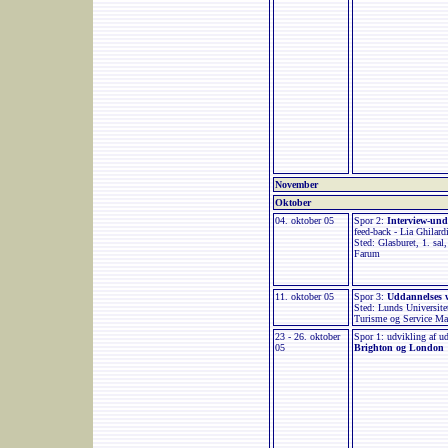
November
Oktober
04. oktober 05
Spor 2:
Interview-und
feed-back - Lia Ghilard
Sted: Glasburet, 1. sa
Farum
11. oktober 05
Spor 3:
Uddannelses 
Sted: Lunds Universite
Turisme og Service M
23 - 26. oktober
Spor 1: udvikling af u
05
Brighton og London