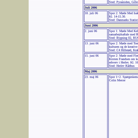
Sted: Pyramiden, Gille
Juli 2006
18. juli 06
Spor 2: Møde Med Isak
Kl. 14-15.30.
Sted: Danmarks Statist
Juni 2006
2. juni 06
Spor 1: Møde Med Kel
samarbejdsaftale med 
Sted: Bygning 02, RU
13. juni 06
Spor 2: Møde med To
kulturen og de kreative
Sted: C4 Hillerød, Kra
15. juni 06
Spor 2: Møde med Fle
Kirsten Frandsen om ko
erhverv i Herlev. Kl. 1
Sted: Herlev Rådhus
Maj 2006
23. maj 06
Spor 1+2. Spørgeskema
Colin Mercer