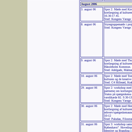
August 2006
3. august 06
Spor 2: Møde med Kirs
kortlægning af kulturen
16.30-17.45.
Sted: Kongens Vænge 2
8. august 06
Styregruppemøde i proj
Sted: Kongens Vænge 2
9. august 06
Spor 2: Møde med Tho
kortlægning af kulture
Hässleholm Kommun. K
Sted: Adelgade, Malm
10. august 06
Spor 2: Møde med To
kulturen og de kreative
Sted: C4 Hillerød, Kra
29. august 06
Spor 2: workshop med k
partnerne om kortlægnin
Status på spørgeskema 
værdikæde Kl. 9.30-13
Sted: Kongens Vænge 2
30. august 06
Spor 2: Møde med Henr
kortlægning af kulturen
erhverv/spørgeskemaun
10-12
Sted: Paludan, Filostr
31. august 06
Spor 3: workshop samm
København”. Hovedinpu
Identitet og Branding 