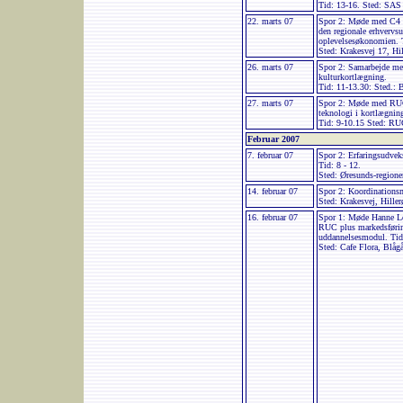
Tid: 13-16. Sted: SAS
22. marts 07
Spor 2: Møde med C4 om
den regionale erhvervsu
oplevelsesøkonomien. T
Sted: Krakesvej 17, Hi
26. marts 07
Spor 2: Samarbejde m
kulturkortlægning.
Tid: 11-13.30: Sted.: 
27. marts 07
Spor 2: Møde med RUC
teknologi i kortlægning
Tid: 9-10.15 Sted: RU
Februar 2007
7. februar 07
Spor 2: Erfaringsudve
Tid: 8 - 12.
Sted: Øresunds-regione
14. februar 07
Spor 2: Koordinations
Sted: Krakesvej, Hiller
16. februar 07
Spor 1: Møde Hanne Lou
RUC plus markedsføri
uddannelsesmodul. Tid
Sted: Cafe Flora, Blåg