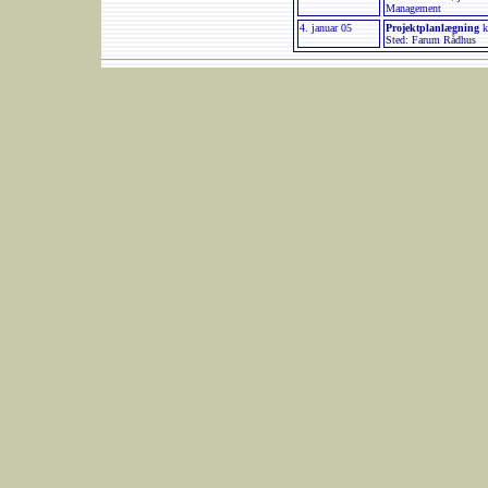
Management
4. januar 05
Projektplanlægning
k
Sted: Farum Rådhus