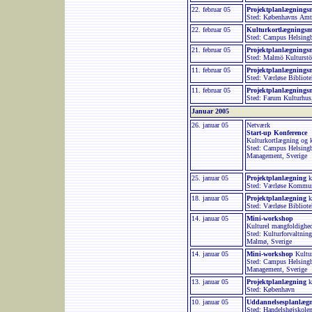
22. februar 05
Projektplanlægnings
Sted: Københavns Amt,
22. februar 05
Kulturkortlægnings
Sted: Campus Helsin
21. februar 05
Projektplanlægning
Sted: Malmö Kulturstö
11. februar 05
Projektplanlægnings
Sted: Værløse Bibliot
11. februar 05
Projektplanlægnings
Sted: Farum Kulturhus
Januar 2005
26. januar 05
Netværk
Start-up Konference
Kulturkortlægning og 
Sted: Campus Helsingbo
Management, Sverige
25. januar 05
Projektplanlægning
k
Sted: Værløse Kommu
18. januar 05
Projektplanlægning
k
Sted: Værløse Bibliote
14. januar 05
Mini-workshop
Kulturel mangfoldighe
Sted: Kulturforvaltning
Malmø, Sverige
14. januar 05
Mini-workshop
Kultu
Sted: Campus Helsingbo
Management, Sverige
13. januar 05
Projektplanlægning
k
Sted: København
10. januar 05
Uddannelsesplanlæg
Sted: Handelshøjskolen