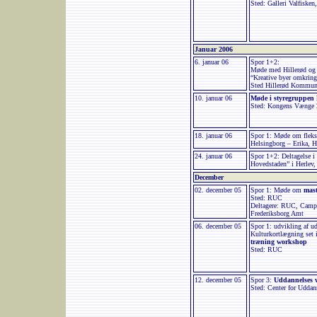
Sted: Galleri Valfisken
Januar 2006
6. januar 06
Spor 1+2:
Møde med Hillerød og
“Kreative byer omkrin
Sted Hillerød Kommune
10. januar 06
Møde i styregruppen
Sted: Kongens Vænge 2
18. januar 06
Spor 1: Møde om fleks
Helsingborg – Erika, H
24. januar 06
Spor 1+2: Deltagelse 
Hovedstaden” i Herlev,
December
02. december 05
Spor 1: Møde om
mas
Sted: RUC
Deltagere: RUC, Campu
Frederiksborg Amt
06. december 05
Spor 1: udvikling af u
Kulturkortlægning set 
træning workshop
Sted: RUC
12. december 05
Spor 3:
Uddannelses 
Sted: Center for Udda