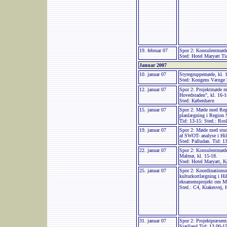
19. februar 07
Spor 2: Konsulentmød
Sted: Hotel Maryatt Ti
Januar 2007
10. januar 07
Styregruppemøde, kl. 
Sted: Kongens Vænge 2
12. januar 07
Spor 2: Projektmøde m
Hovedstaden", kl. 16-1
Sted: København
15. januar 07
Spor 2: Møde med Reg
planlægning i Region
Tid: 13-15: Sted.: Ros
19. januar 07
Spor 2: Møde med stud
af SWOT- analyse i Hil
Sted: Palludan. Tid: 1
22. januar 07
Spor 2: Konsulentmøde
Malmø, kl. 15-18.
Sted: Hotel Maryatt, 
25. januar 07
Spor 2: Koordination
kulturkortlægning i Hi
eksamensprojekt om MI
Sted.: C4, Krakesvej, 
31. januar 07
Spor 2: Projektpræsen
Sjælland Tid: 13.00-1