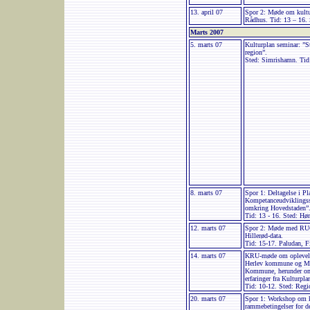
13. april 07
Spor 2: Møde om kultu
Rådhus. Tid: 13 – 16. 
Marts 2007
5. marts 07
Kulturplan seminar: ”S
region”.
Sted: Simrishamn. Tid:
8. marts 07
Spor 1: Deltagelse i Pl
Kompetanceudviklingsse
omkring Hovedstaden”
Tid: 13 - 16. Sted: Hør
12. marts 07
Spor 2: Møde med RUC
Hillerød-data.
Tid: 15-17. Paludan, F
14. marts 07
KRU-møde om oplevel
Herlev kommune og Mo
Kommune, herunder om 
erfaringer fra Kulturpla
Tid: 10-12. Sted: Regi
20. marts 07
Spor 1: Workshop om k
rammebetingelser for d