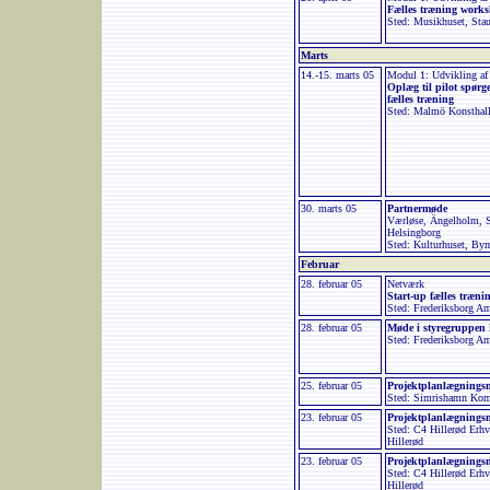
Fælles træning work
Sted: Musikhuset, Sta
Marts
14.-15. marts 05
Modul 1: Udvikling af
Oplæg til pilot spørge
fælles træning
Sted: Malmö Konsthall
30. marts 05
Partnermøde
Værløse, Ängelholm,
Helsingborg
Sted: Kulturhuset, By
Februar
28. februar 05
Netværk
Start-up fælles træn
Sted: Frederiksborg A
28. februar 05
Møde i styregruppen
Sted: Frederiksborg Am
25. februar 05
Projektplanlægning
Sted: Simrishamn Kom
23. februar 05
Projektplanlægning
Sted: C4 Hillerød Erhv
Hillerød
23. februar 05
Projektplanlægning
Sted:
C4 Hillerød Erhv
Hillerød