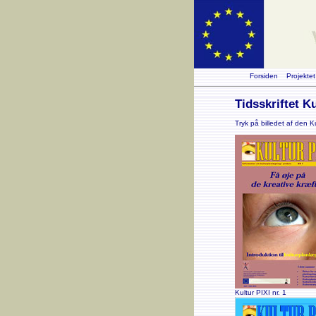
Forsiden
Projektet
Tidsskriftet Ku
Tryk på billedet af den 
Kultur PIXI nr. 1