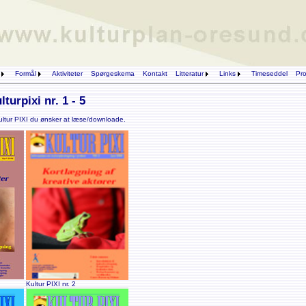
Formål
Aktiviteter
Spørgeskema
Kontakt
Litteratur
Links
Timeseddel
Pro
lturpixi nr. 1 - 5
Kultur PIXI du ønsker at læse/downloade.
Kultur PIXI nr. 2