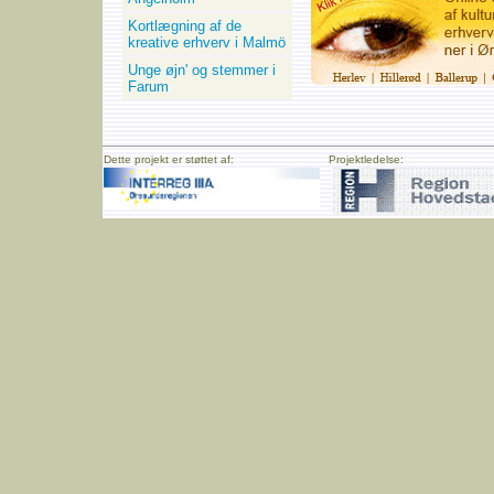
Kortlægning af de
kreative erhverv i Malmö
Unge øjn' og stemmer i
Farum
Dette projekt er støttet af:
Projektledelse: