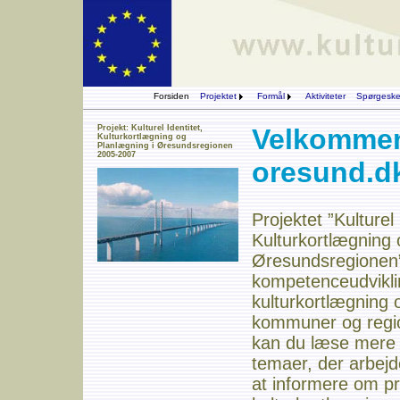
Forsiden
Projektet
Formål
Aktiviteter
Spørgesk
Projekt: Kulturel Identitet,
Velkommen 
Kulturkortlægning og
Planlægning i Øresundsregionen
2005-2007
oresund.d
Projektet ”Kulturel 
Kulturkortlægning 
Øresundsregionen
kompetenceudvikli
kulturkortlægning 
kommuner og regi
kan du læse mere 
temaer, der arbej
at informere om pr