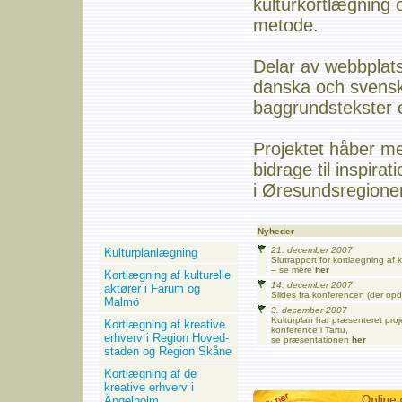
kulturkortlægning
metode.
Delar av webbplat
danska och svens
baggrundstekster 
Projektet håber m
bidrage til inspira
i Øresundsregione
Nyheder
21. december 2007
Kulturplanlægning
Slutrapport for kortlaegning af 
– se mere
her
Kortlægning af kulturelle
14. december 2007
aktører i Farum og
Slides fra konferencen (der o
Malmö
3. december 2007
Kulturplan har præsenteret proj
Kortlægning af kreative
konference i Tartu,
erhverv i Region Hoved-
se præsentationen
her
staden og Region Skåne
Kortlægning af de
kreative erhverv i
Ängelholm