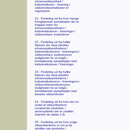
erhvervsvirksomhed /
kulturinstitution - forening /
uddannelsesinstitution er
organiseret
21 - Fordeling ud fra hvor mange
formaliserede samarbejder der er
indgået inden for
erhvervsvirksomheder /
kulturinstitutioner - foreninger /
uddannelses- institutioner
22 - Fordeling ud fra hvilke
faktorer der mest påvirker
erhvervsvirksomhedens /
kulturinstitutionens - foreningens /
uddannelses- institutionens
muligheder for at indgå i
formaliserede samarbejder med
kulturinstitutioner / foreninger
23 - Fordeling ud fra hvilke
faktorer der mest påvirker
erhvervsvirksomhedens /
kulturinstitutionens - foreningens /
uddannelsesinstitutionens
muligheder for at indgå i
formaliserede samarbejder med
kreative virksomheder
24 - Fordeling ud fra hvor stor en
andel af virksomhedens
nuværende produkter /
serviceydelser der er udviklet
indenfor de sidste 2 år
25 - Fordeling ud fra hvor enige
virksomhederne er om at de
udvikler nye produkter /