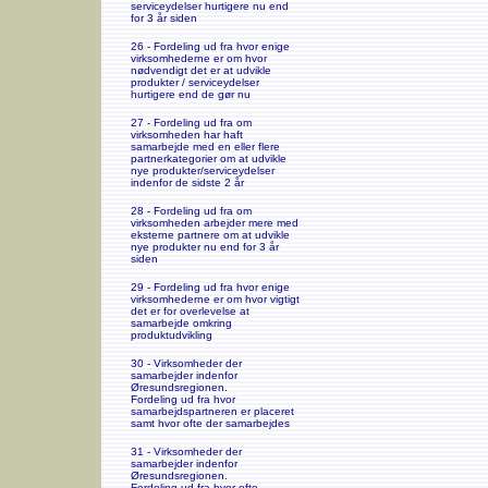
serviceydelser hurtigere nu end
for 3 år siden
26 - Fordeling ud fra hvor enige
virksomhederne er om hvor
nødvendigt det er at udvikle
produkter / serviceydelser
hurtigere end de gør nu
27 - Fordeling ud fra om
virksomheden har haft
samarbejde med en eller flere
partnerkategorier om at udvikle
nye produkter/serviceydelser
indenfor de sidste 2 år
28 - Fordeling ud fra om
virksomheden arbejder mere med
eksterne partnere om at udvikle
nye produkter nu end for 3 år
siden
29 - Fordeling ud fra hvor enige
virksomhederne er om hvor vigtigt
det er for overlevelse at
samarbejde omkring
produktudvikling
30 - Virksomheder der
samarbejder indenfor
Øresundsregionen.
Fordeling ud fra hvor
samarbejdspartneren er placeret
samt hvor ofte der samarbejdes
31 - Virksomheder der
samarbejder indenfor
Øresundsregionen.
Fordeling ud fra hvor ofte