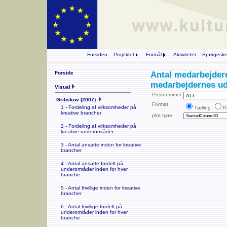
Forsiden
Projektet
Formål
Aktiviteter
Spørgesk
Forside
Antal medarbejdere
medarbejdernes u
Visual
Postnummer
Gribskov (2007)
Format
1 - Fordeling af virksomheder på
Tælling
P
kreative brancher
plot type
2 - Fordeling af virksomheder på
kreative underområder
3 - Antal ansatte inden for kreative
brancher
4 - Antal ansatte fordelt på
underområder inden for hver
branche
5 - Antal frivillige inden for kreative
brancher
6 - Antal frivillige fordelt på
underområder inden for hver
branche